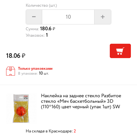
Количество (шт.)
+
–
180.6
Сумма:
₽
1
Упаковок:
18.06
₽
Только упаковками
10
В упаковке:
шт.
Наклейка на заднее стекло Разбитое
стекло «Мяч баскетбольный» 3D
(110*160) цвет черный (упак 1шт) SW
На складе в Краснодаре:
2