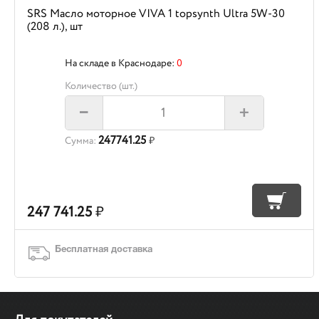
SRS Масло моторное VIVA 1 topsynth Ultra 5W-30
(208 л.), шт
На складе в Краснодаре:
0
Количество (шт.)
+
–
247741.25
Сумма:
₽
247 741.25
₽
Бесплатная доставка