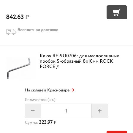
842.63
₽
Бесплатная доставка
Ключ RF-9U0706: для маслосливных
пробок S-образный 8х10мм ROCK
FORCE /1
На складе в Краснодаре:
0
Количество (шт.)
+
–
323.97
Сумма:
₽