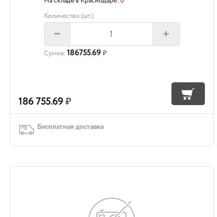
На складе в Краснодаре:
0
Количество (шт.)
+
–
186755.69
Сумма:
₽
186 755.69
₽
Бесплатная доставка